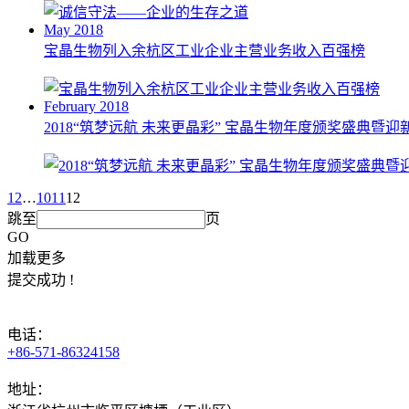
May 2018
宝晶生物列入余杭区工业企业主营业务收入百强榜
February 2018
2018“筑梦远航 未来更晶彩” 宝晶生物年度颁奖盛典暨
1
2
…
10
11
12
跳至
页
GO
加载更多
提交成功 !
电话：
+86-571-86324158
地址：