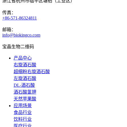
浙江省杭州市临平区塘栖（工业区）
传真：
+86-571-86324811
邮箱：
info@biokingco.com
宝晶生物二维码
产品中心
右旋酒石酸
超细粉右旋酒石酸
左旋酒石酸
DL-酒石酸
酒石酸氢钾
天然苹果酸
应用场景
食品行业
饮料行业
医疗行业